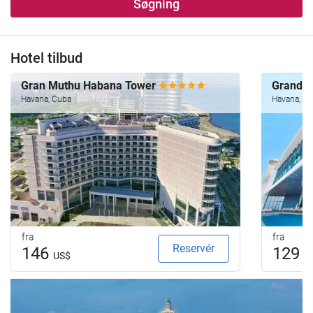
Søgning
Hotel tilbud
Gran Muthu Habana Tower
Grand 
Havana, Cuba
Havana, C
fra
fra
Reservér
146
129
US$
U