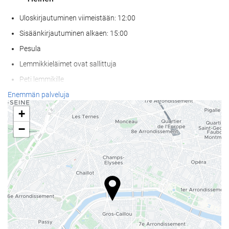
Uloskirjautuminen viimeistään: 12:00
Sisäänkirjautuminen alkaen: 15:00
Pesula
Lemmikkieläimet ovat sallittuja
Peti lemmikille
Ruokakuppi lemmikille
Enemmän palveluja
Ilmastoitu
+
Lämmitys
−
Hissi
Pääsy liikuntarajoitteisille asiakkaille
Huoneissa tupakointi kielletty
Kaikki tilat savuttomia (julkiset ja yksityiset)
Tupakointialue
Äänieristys huoneissa