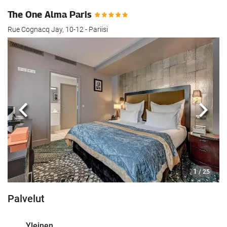
The One Alma Paris
Rue Cognacq Jay, 10-12 - Pariisi
Edellinen
Seur
1
/ 25
Palvelut
Yleinen