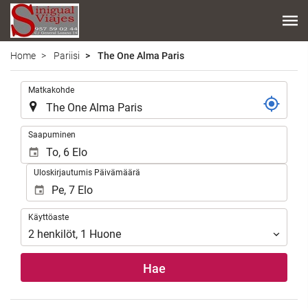
Home
Pariisi
The One Alma Paris
.
Matkakohde
.
Saapuminen
Uloskirjautumis Päivämäärä
Käyttöaste
Käyttöaste
2
henkilöt
,
1
Huone
Hae