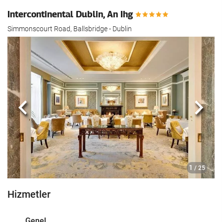
Intercontinental Dublin, An Ihg
Simmonscourt Road, Ballsbridge - Dublin
Önceki
Sonra
1
/ 25
Hizmetler
Genel