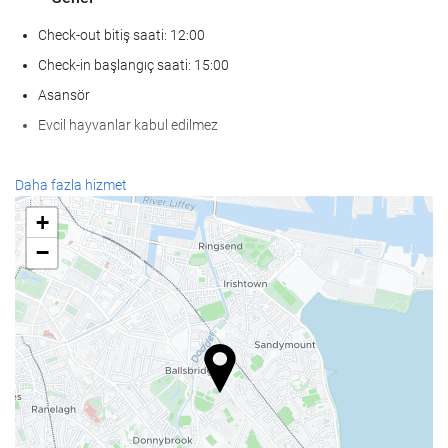
Check-out bitiş saati: 12:00
Check-in başlangıç saati: 15:00
Asansör
Evcil hayvanlar kabul edilmez
SaÄlÄ±k
Daha fazla hizmet
Spa
+
Türk hamamı/buhar banyosu
−
Sauna
Spor salonu
Yiyecek ve içecek
À la carte restoran
Bar