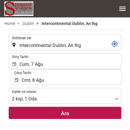
Home
Dublin
Intercontinental Dublin, An Ihg
.
Gidilecek yer
.
Giriş Tarihi
Çıkış Tarihi
kişiler
kişiler ve odalar
ve
2
kişi
,
1
Oda
odalar
Ara