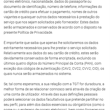
correio eletrónico, nacionalidade, dados do passaporte ou
documento de identificação, número de telefone, informações do
cartão de crédito para efetuar o pagamento, nomes de outros
viajantes e quaisquer outros dados necessários à prestação do
serviço que nos sejam solicitados pelo fornecedor. Estes dados
serão armazenados e conservados de acordo com o disposto na
presente Política de Privacidade.
É importante que saiba que apenas lhe solicitaremos os dados
estritamente necessários para lhe prestar o serviço solicitado.
Relativamente aos dados do seu cartão de crédito, estes serão
devidamente conservados de forma encriptada, excluindo os
últimos quatro dígitos do Número Principal da Conta (PAN), com
exceção dos códigos de autenticação (CAV2, CVC2, CVV2, CID), os
quais nunca serão armazenados no sistema.
Se, tal como esperamos, a sua relação com a TGT for duradoura, a
melhor forma de se relacionar connosco será através da criação de
uma conta de utilizador. Através das suas definições pessoais
poderá selecionar os dados facultativos que pretende partilhar no
seu perfil, para além dos dados essenciais ou obrigatórios (como o
nome ou o endereço de correio eletrónico), bem como fornecer-nos